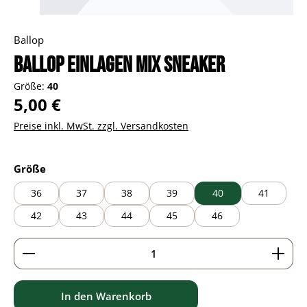
Ballop
Ballop Einlagen Mix Sneaker
Größe:
40
Regulärer Preis:
5,00 €
Preise inkl. MwSt. zzgl. Versandkosten
auswählen
Größe
36
37
38
39
40
41
42
43
44
45
46
Produkt Anzahl: Gib den gewünschten Wert ein ode
In den Warenkorb