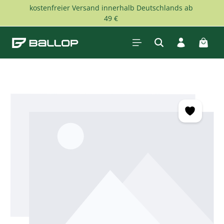
kostenfreier Versand innerhalb Deutschlands ab
Zum Hauptinhalt springen
49 €
Waren
Bildergalerie überspringen