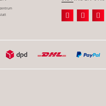
kzentrum
statt