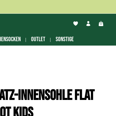
Du hast 0 Produkte auf
Warenko
hensocken
Outlet
Sonstige
atz-Innensohle Flat
ot Kids