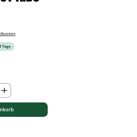
ndkosten
-3 Tage
ib den gewünschten Wert ein oder benutz
enkorb