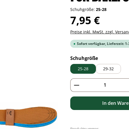
Schuhgröße:
25-28
Regulärer Preis:
7,95 €
Preise inkl. MwSt. zzgl. Versa
Sofort verfügbar, Lieferzeit: 1
auswählen
Schuhgröße
25-28
29-32
Produkt Anzahl: G
In den War
Produktnummer: