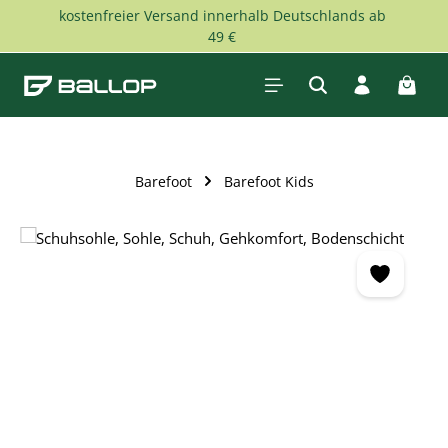
kostenfreier Versand innerhalb Deutschlands ab
Zum Hauptinhalt springen
49 €
Waren
Barefoot
Barefoot Kids
Bildergalerie überspringen