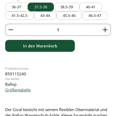
36-37
37,5-38
38,5-39
40-41
41,5-42,5
43-44
45,5-46
46,5-47
Produkt Anzahl: Gib den gewünschten Wert ein ode
In den Warenkorb
Produktnummer:
859115240
Hersteller:
Ballop
Größentabelle
Der Coral besticht mit seinem flexiblen Obermaterial und
der Ballop Wasserschuh-Sohle. Kleine Saugnäpfe machen