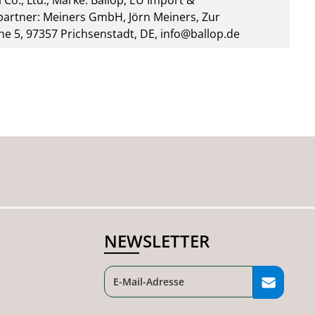
 Co., Ltd., Marke: Ballop, EU Import &
artner: Meiners GmbH, Jörn Meiners, Zur
he 5, 97357 Prichsenstadt, DE, info@ballop.de
NEWSLETTER