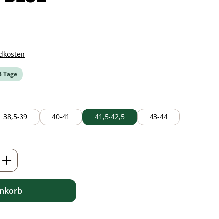
ndkosten
-3 Tage
38,5-39
40-41
41,5-42,5
43-44
ib den gewünschten Wert ein oder benutz
enkorb