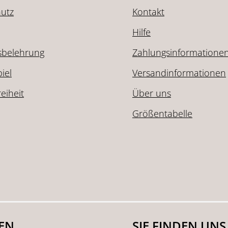
utz
Kontakt
Hilfe
sbelehrung
Zahlungsinformatione
iel
Versandinformationen
reiheit
Über uns
Größentabelle
SEN
SIE FINDEN UNS