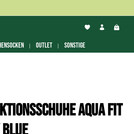
Du hast 0 Produkte auf
Warenko
hensocken
Outlet
Sonstige
ktionsschuhe Aqua Fit
 blue