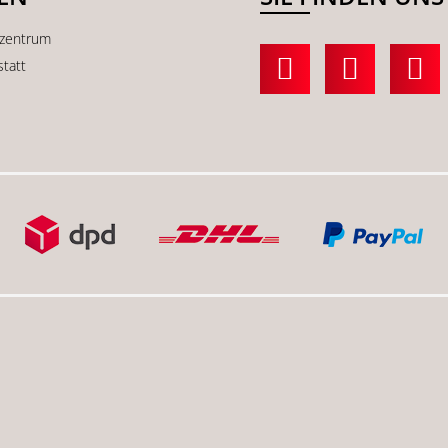
kzentrum
statt