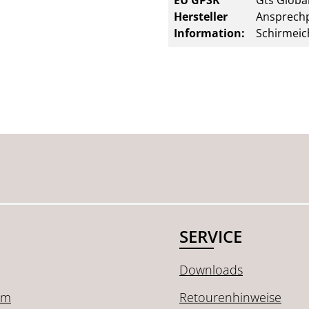
EU GPSR
Gts Global
Hersteller
Ansprechp
Information:
Schirmeic
SERVICE
Downloads
um
Retourenhinweise