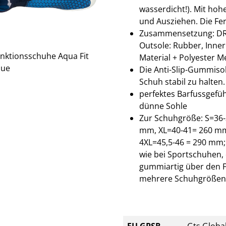
wasserdicht!). Mit hoh
und Ausziehen. Die Fers
Zusammensetzung: DR KN
Outsole: Rubber, Inner
Material + Polyester M
Die Anti-Slip-Gummiso
Schuh stabil zu halten.
perfektes Barfussgefü
dünne Sohle
Zur Schuhgröße: S=36-
mm, XL=40-41= 260 mm
4XL=45,5-46 = 290 mm;
wie bei Sportschuhen, 
gummiartig über den F
mehrere Schuhgrößen