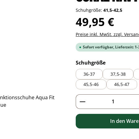
Schuhgröße:
41,5-42,5
Regulärer Preis:
49,95 €
Preise inkl. MwSt. zzgl. Versa
Sofort verfügbar, Lieferzeit: 1
auswählen
Schuhgröße
36-37
37,5-38
45,5-46
46,5-47
Produkt Anzahl: G
In den War