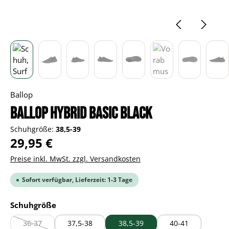
Ballop
BALLOP Hybrid basic black
Schuhgröße:
38,5-39
Regulärer Preis:
29,95 €
Preise inkl. MwSt. zzgl. Versandkosten
Sofort verfügbar, Lieferzeit: 1-3 Tage
auswählen
Schuhgröße
36-37
37,5-38
38,5-39
40-41