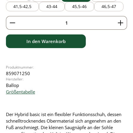
(Diese Option ist zurzeit nicht verfügbar.)
41,5-42,5
43-44
45,5-46
46,5-47
Produkt Anzahl: Gib den gewünschten Wert ein ode
In den Warenkorb
Produktnummer:
859071250
Hersteller:
Ballop
Größentabelle
Der Hybrid basic ist ein flexibler Funktionsschuh, dessen
schnelltrocknendes Obermaterial sich angenehm an den
Fuß anschmiegt. Die kleinen Saugnäpfe an der Sohle