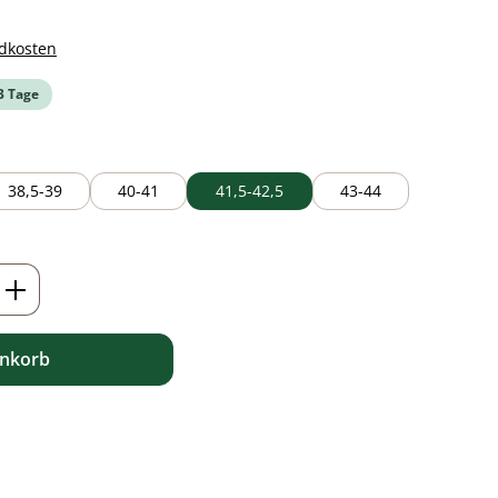
ndkosten
-3 Tage
38,5-39
40-41
41,5-42,5
43-44
t verfügbar.)
ib den gewünschten Wert ein oder benutz
enkorb