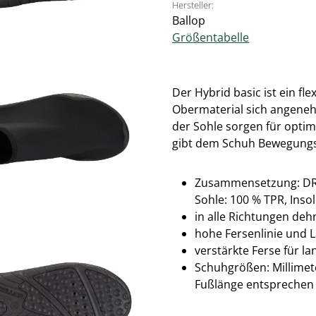
Hersteller:
Ballop
Größentabelle
Der Hybrid basic ist ein f
Obermaterial sich angeneh
der Sohle sorgen für optim
gibt dem Schuh Bewegungs
Zusammensetzung: DR KN
Sohle: 100 % TPR, Inso
in alle Richtungen deh
hohe Fersenlinie und L
verstärkte Ferse für la
Schuhgrößen: Millimete
Fußlänge entsprechen 