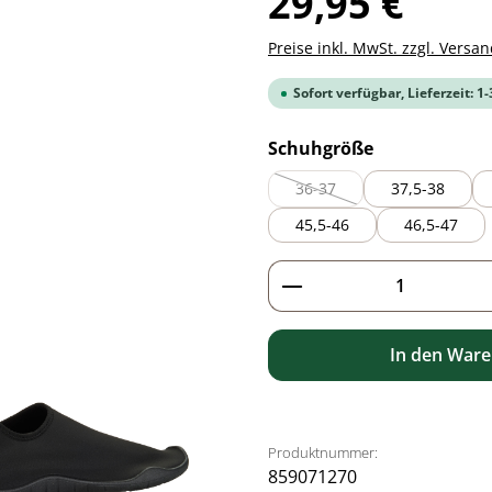
29,95 €
Preise inkl. MwSt. zzgl. Versa
Sofort verfügbar, Lieferzeit: 1
auswählen
Schuhgröße
36-37
37,5-38
(Diese Option ist zurzeit nich
45,5-46
46,5-47
Produkt Anzahl: G
In den War
Produktnummer:
859071270