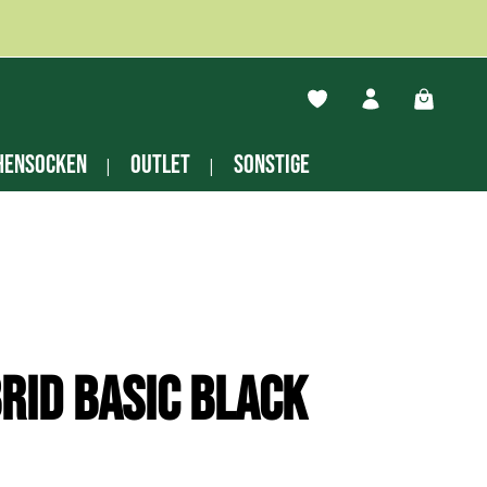
Du hast 0 Produkte auf
Warenko
hensocken
Outlet
Sonstige
rid basic black