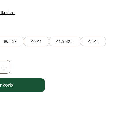
ndkosten
38,5-39
40-41
41,5-42,5
43-44
ib den gewünschten Wert ein oder benutz
enkorb