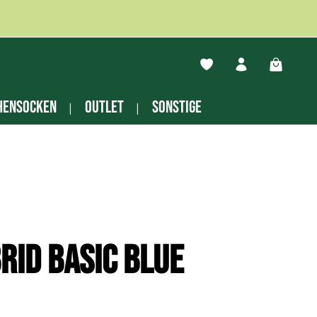
Du hast 0 Produkte auf
Warenko
hensocken
Outlet
Sonstige
rid basic blue