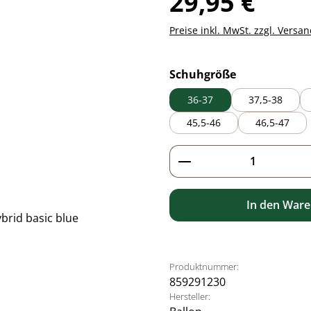
29,95 €
Preise inkl. MwSt. zzgl. Versa
auswählen
Schuhgröße
36-37
37,5-38
45,5-46
46,5-47
Produkt Anzahl: G
In den War
Produktnummer:
859291230
Hersteller: