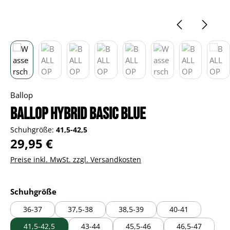
Ballop
BALLOP Hybrid basic blue
Schuhgröße:
41,5-42,5
Regulärer Preis:
29,95 €
Preise inkl. MwSt. zzgl. Versandkosten
auswählen
Schuhgröße
36-37
37,5-38
38,5-39
40-41
41,5-42,5
43-44
45,5-46
46,5-47