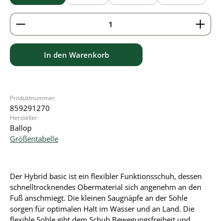
Produkt Anzahl: Gib den gewünschten Wert ein ode
In den Warenkorb
Produktnummer:
859291270
Hersteller:
Ballop
Größentabelle
Der Hybrid basic ist ein flexibler Funktionsschuh, dessen
schnelltrocknendes Obermaterial sich angenehm an den
Fuß anschmiegt. Die kleinen Saugnäpfe an der Sohle
sorgen für optimalen Halt im Wasser und an Land. Die
flexible Sohle gibt dem Schuh Bewegungsfreiheit und