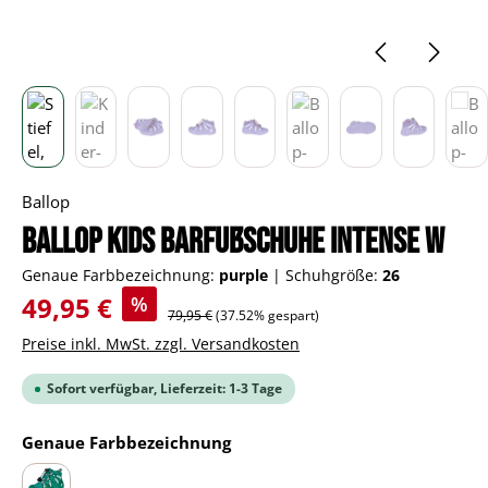
Ballop
BALLOP Kids Barfußschuhe Intense W
Genaue Farbbezeichnung:
purple
|
Schuhgröße:
26
Verkaufspreis:
49,95 €
%
Regulärer Preis:
79,95 €
(37.52% gespart)
Preise inkl. MwSt. zzgl. Versandkosten
Sofort verfügbar, Lieferzeit: 1-3 Tage
auswählen
Genaue Farbbezeichnung