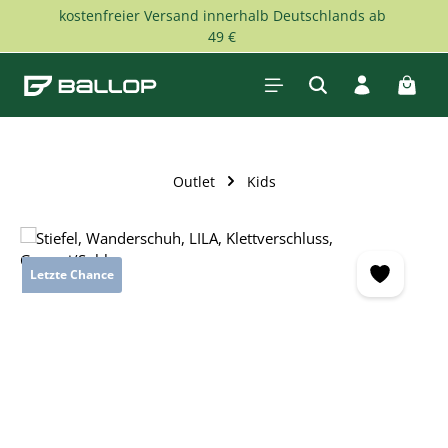
kostenfreier Versand innerhalb Deutschlands ab
Zum Hauptinhalt springen
49 €
Waren
Outlet
Kids
Bildergalerie überspringen
Letzte Chance