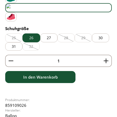
green
purple
red
auswählen
Schuhgröße
25
26
27
28
29
30
(Diese Option ist zurzeit nicht verfügbar.)
(Diese Option ist zurzeit nicht verfü
(Diese Option ist zurzei
31
32
(Diese Option ist zurzeit nicht verfügbar.)
Produkt Anzahl: Gib den gewünschten Wert ein ode
In den Warenkorb
Produktnummer:
859109026
Hersteller:
Ballop