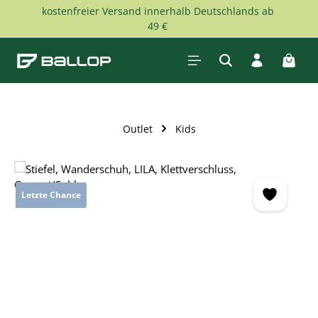
kostenfreier Versand innerhalb Deutschlands ab
Zum Hauptinhalt springen
49 €
Waren
Outlet
Kids
Bildergalerie überspringen
Letzte Chance