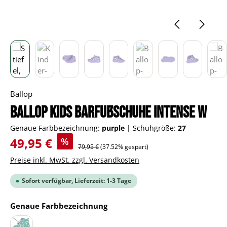
Ballop
BALLOP Kids Barfußschuhe Intense W
Genaue Farbbezeichnung:
purple
|
Schuhgröße:
27
Verkaufspreis:
49,95 €
%
Regulärer Preis:
79,95 €
(37.52% gespart)
Preise inkl. MwSt. zzgl. Versandkosten
Sofort verfügbar, Lieferzeit: 1-3 Tage
auswählen
Genaue Farbbezeichnung