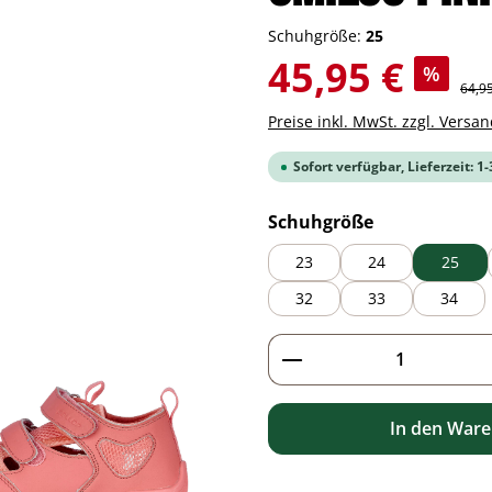
Schuhgröße:
25
Verkaufspreis:
45,95 €
%
Regul
64,9
Preise inkl. MwSt. zzgl. Versa
Sofort verfügbar, Lieferzeit: 1
auswählen
Schuhgröße
23
24
25
32
33
34
Produkt Anzahl: G
In den War