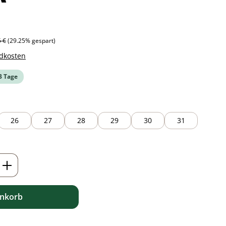
ärer Preis:
5 €
(29.25% gespart)
ndkosten
-3 Tage
26
27
28
29
30
31
ib den gewünschten Wert ein oder benutz
enkorb