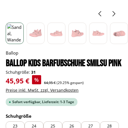
Ballop
BALLOP Kids Barfußschuhe Smilsu pink
Schuhgröße:
31
Verkaufspreis:
45,95 €
%
Regulärer Preis:
64,95 €
(29.25% gespart)
Preise inkl. MwSt. zzgl. Versandkosten
Sofort verfügbar, Lieferzeit: 1-3 Tage
auswählen
Schuhgröße
23
24
25
26
27
28