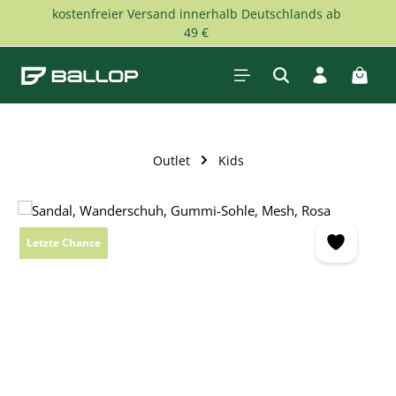
kostenfreier Versand innerhalb Deutschlands ab
Zum Hauptinhalt springen
49 €
Waren
Outlet
Kids
Bildergalerie überspringen
Letzte Chance