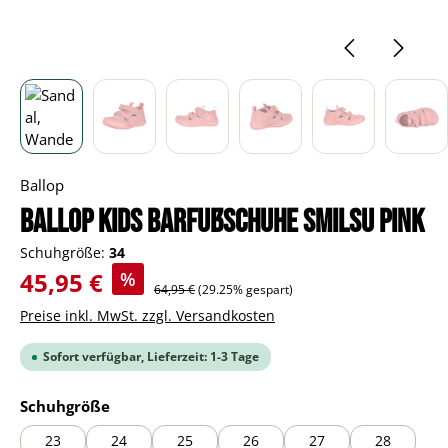
Ballop
BALLOP Kids Barfußschuhe Smilsu pink
Schuhgröße:
34
Verkaufspreis:
45,95 €
%
Regulärer Preis:
64,95 €
(29.25% gespart)
Preise inkl. MwSt. zzgl. Versandkosten
Sofort verfügbar, Lieferzeit: 1-3 Tage
auswählen
Schuhgröße
23
24
25
26
27
28