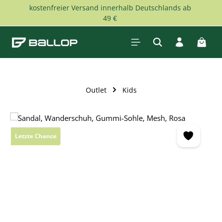
kostenfreier Versand innerhalb Deutschlands ab
Zum Hauptinhalt springen
49 €
Waren
Outlet
Kids
Bildergalerie überspringen
Letzte Chance