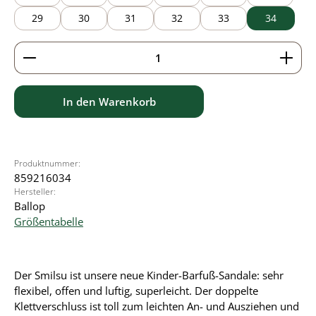
29
30
31
32
33
34
Produkt Anzahl: Gib den gewünschten Wert ein ode
In den Warenkorb
Produktnummer:
859216034
Hersteller:
Ballop
Größentabelle
Der Smilsu ist unsere neue Kinder-Barfuß-Sandale: sehr
flexibel, offen und luftig, superleicht. Der doppelte
Klettverschluss ist toll zum leichten An- und Ausziehen und