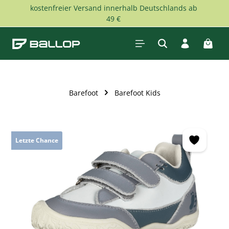
kostenfreier Versand innerhalb Deutschlands ab
Zum Hauptinhalt springen
49 €
Waren
Barefoot
Barefoot Kids
Bildergalerie überspringen
Letzte Chance