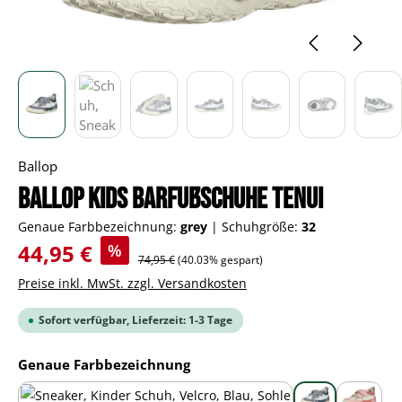
Ballop
BALLOP Kids Barfußschuhe Tenui
Genaue Farbbezeichnung:
grey
|
Schuhgröße:
32
Verkaufspreis:
44,95 €
%
Regulärer Preis:
74,95 €
(40.03% gespart)
Preise inkl. MwSt. zzgl. Versandkosten
Sofort verfügbar, Lieferzeit: 1-3 Tage
auswählen
Genaue Farbbezeichnung