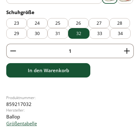
blue
grey
pink
auswählen
Schuhgröße
23
24
25
26
27
28
29
30
31
32
33
34
Produkt Anzahl: Gib den gewünschten Wert ein ode
In den Warenkorb
Produktnummer:
859217032
Hersteller:
Ballop
Größentabelle