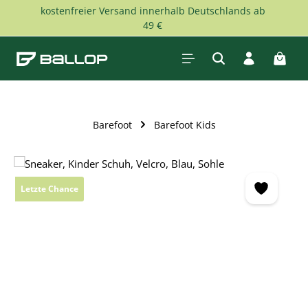
kostenfreier Versand innerhalb Deutschlands ab
Zum Hauptinhalt springen
49 €
Waren
Barefoot
Barefoot Kids
Bildergalerie überspringen
Letzte Chance