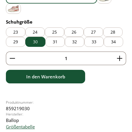
blue
grey
pink
auswählen
Schuhgröße
23
24
25
26
27
28
29
30
31
32
33
34
Produkt Anzahl: Gib den gewünschten Wert ein ode
In den Warenkorb
Produktnummer:
859219030
Hersteller:
Ballop
Größentabelle