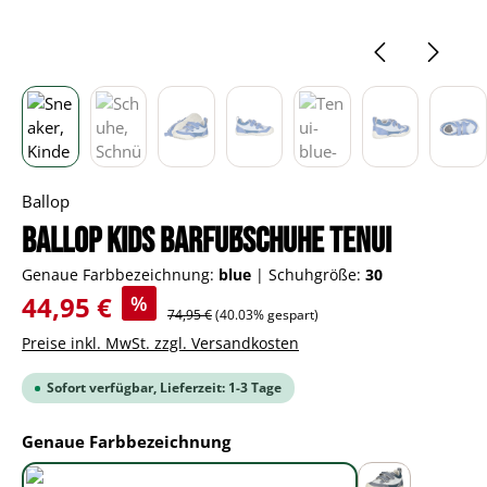
Ballop
BALLOP Kids Barfußschuhe Tenui
Genaue Farbbezeichnung:
blue
|
Schuhgröße:
30
Verkaufspreis:
44,95 €
%
Regulärer Preis:
74,95 €
(40.03% gespart)
Preise inkl. MwSt. zzgl. Versandkosten
Sofort verfügbar, Lieferzeit: 1-3 Tage
auswählen
Genaue Farbbezeichnung