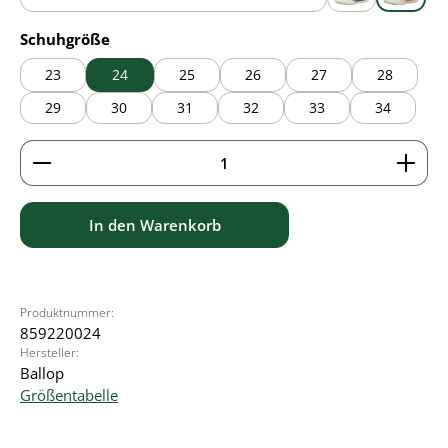
blue
grey
pink
auswählen
Schuhgröße
23
24
25
26
27
28
29
30
31
32
33
34
Produkt Anzahl: Gib den gewünschten Wert ein ode
In den Warenkorb
Produktnummer:
859220024
Hersteller:
Ballop
Größentabelle