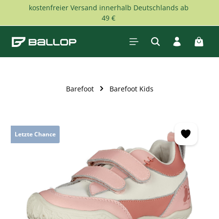
kostenfreier Versand innerhalb Deutschlands ab
Zum Hauptinhalt springen
49 €
Waren
Barefoot
Barefoot Kids
Bildergalerie überspringen
Letzte Chance