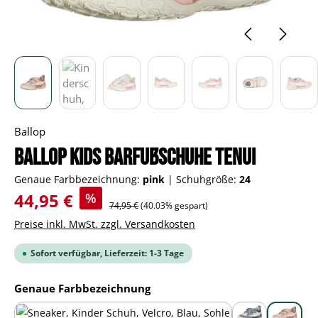
Ballop
BALLOP Kids Barfußschuhe Tenui
Genaue Farbbezeichnung:
pink
|
Schuhgröße:
24
Verkaufspreis:
44,95 €
%
Regulärer Preis:
74,95 €
(40.03% gespart)
Preise inkl. MwSt. zzgl. Versandkosten
Sofort verfügbar, Lieferzeit: 1-3 Tage
auswählen
Genaue Farbbezeichnung