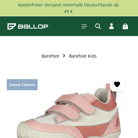
kostenfreier Versand innerhalb Deutschlands ab
Zum Hauptinhalt springen
49 €
Waren
Barefoot
Barefoot Kids
Bildergalerie überspringen
Letzte Chance