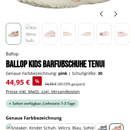
Ballop
BALLOP Kids Barfußschuhe Tenui
Genaue Farbbezeichnung:
pink
|
Schuhgröße:
30
Verkaufspreis:
44,95 €
%
Regulärer Preis:
74,95 €
(40.03% gespart)
Preise inkl. MwSt. zzgl. Versandkosten
Sofort verfügbar, Lieferzeit: 1-3 Tage
auswählen
Genaue Farbbezeichnung