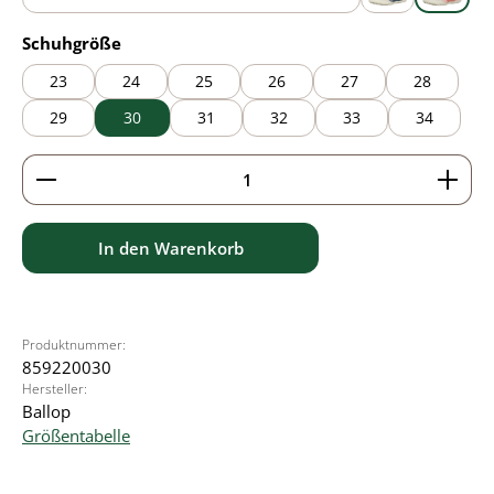
blue
grey
pink
auswählen
Schuhgröße
23
24
25
26
27
28
29
30
31
32
33
34
Produkt Anzahl: Gib den gewünschten Wert ein ode
In den Warenkorb
Produktnummer:
859220030
Hersteller:
Ballop
Größentabelle