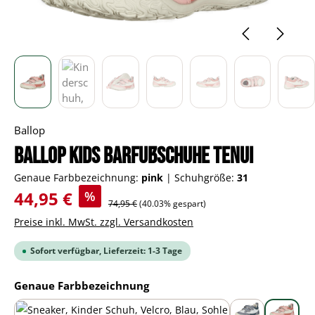
Ballop
BALLOP Kids Barfußschuhe Tenui
Genaue Farbbezeichnung:
pink
|
Schuhgröße:
31
Verkaufspreis:
44,95 €
%
Regulärer Preis:
74,95 €
(40.03% gespart)
Preise inkl. MwSt. zzgl. Versandkosten
Sofort verfügbar, Lieferzeit: 1-3 Tage
auswählen
Genaue Farbbezeichnung