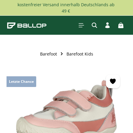
kostenfreier Versand innerhalb Deutschlands ab
Zum Hauptinhalt springen
49 €
Waren
Barefoot
Barefoot Kids
Bildergalerie überspringen
Letzte Chance