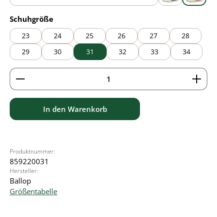
blue
grey
pink
auswählen
Schuhgröße
23
24
25
26
27
28
29
30
31
32
33
34
Produkt Anzahl: Gib den gewünschten Wert ein ode
In den Warenkorb
Produktnummer:
859220031
Hersteller:
Ballop
Größentabelle