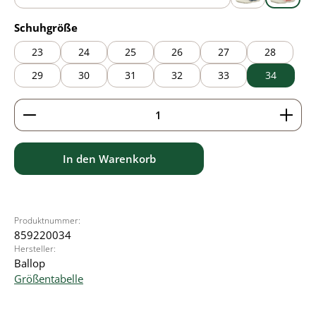
blue
grey
pink
auswählen
Schuhgröße
23
24
25
26
27
28
29
30
31
32
33
34
Produkt Anzahl: Gib den gewünschten Wert ein ode
In den Warenkorb
Produktnummer:
859220034
Hersteller:
Ballop
Größentabelle