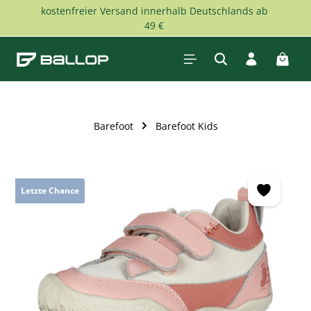
kostenfreier Versand innerhalb Deutschlands ab
Zum Hauptinhalt springen
49 €
Waren
Barefoot
Barefoot Kids
Bildergalerie überspringen
Letzte Chance