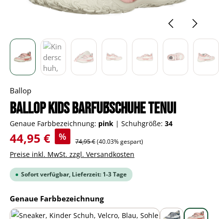
Ballop
BALLOP Kids Barfußschuhe Tenui
Genaue Farbbezeichnung:
pink
|
Schuhgröße:
34
Verkaufspreis:
44,95 €
%
Regulärer Preis:
74,95 €
(40.03% gespart)
Preise inkl. MwSt. zzgl. Versandkosten
Sofort verfügbar, Lieferzeit: 1-3 Tage
auswählen
Genaue Farbbezeichnung