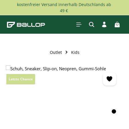
kostenfreier Versand innerhalb Deutschlands ab
Zum Hauptinhalt springen
49 €
Waren
Outlet
Kids
Bildergalerie überspringen
Letzte Chance