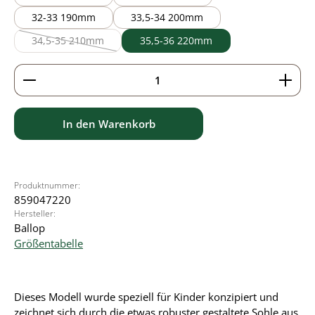
32-33 190mm
33,5-34 200mm
34,5-35 210mm
35,5-36 220mm
(Diese Option ist zurzeit nicht verfügbar.)
Produkt Anzahl: Gib den gewünschten Wert ein ode
In den Warenkorb
Produktnummer:
859047220
Hersteller:
Ballop
Größentabelle
Dieses Modell wurde speziell für Kinder konzipiert und
zeichnet sich durch die etwas robuster gestaltete Sohle aus.