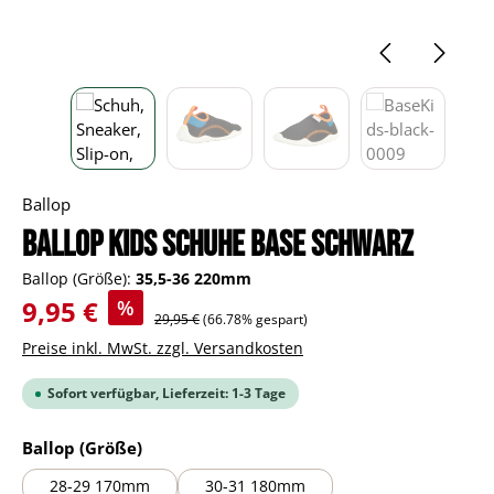
Ballop
BALLOP Kids Schuhe Base schwarz
Ballop (Größe):
35,5-36 220mm
Verkaufspreis:
9,95 €
%
Regulärer Preis:
29,95 €
(66.78% gespart)
Preise inkl. MwSt. zzgl. Versandkosten
Sofort verfügbar, Lieferzeit: 1-3 Tage
auswählen
Ballop (Größe)
28-29 170mm
30-31 180mm