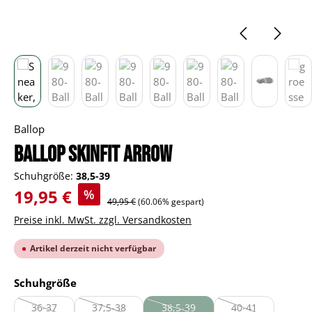
Ballop
BALLOP Skinfit Arrow
Schuhgröße:
38,5-39
Verkaufspreis:
19,95 €
%
Regulärer Preis:
49,95 €
(60.06% gespart)
Preise inkl. MwSt. zzgl. Versandkosten
Artikel derzeit nicht verfügbar
auswählen
Schuhgröße
36-37
37,5-38
38,5-39
40-41