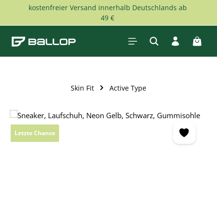
kostenfreier Versand innerhalb Deutschlands ab
Zum Hauptinhalt springen
49 €
Waren
Skin Fit
Active Type
Bildergalerie überspringen
Letzte Chance