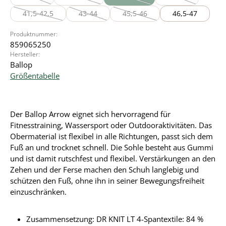
(Diese Option ist zurzeit nicht verfügbar.)
(Diese Option ist zurzeit nicht verfügbar.)
(Diese Option ist zurzeit nicht verf
(Diese Option ist 
41,5-42,5
43-44
45,5-46
46,5-47
(Diese Option ist zurzeit nicht verfügbar.)
(Diese Option ist zurzeit nicht verfügbar.)
(Diese Option ist zurzeit nicht ve
Produktnummer:
859065250
Hersteller:
Ballop
Größentabelle
Der Ballop Arrow eignet sich hervorragend für
Fitnesstraining, Wassersport oder Outdooraktivitäten. Das
Obermaterial ist flexibel in alle Richtungen, passt sich dem
Fuß an und trocknet schnell. Die Sohle besteht aus Gummi
und ist damit rutschfest und flexibel. Verstärkungen an den
Zehen und der Ferse machen den Schuh langlebig und
schützen den Fuß, ohne ihn in seiner Bewegungsfreiheit
einzuschränken.
Zusammensetzung: DR KNIT LT 4-Spantextile: 84 %