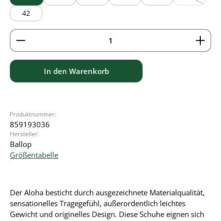
(Diese Optio
42
Produkt Anzahl: Gib den gewünschten Wert ein ode
In den Warenkorb
Produktnummer:
859193036
Hersteller:
Ballop
Größentabelle
Der Aloha besticht durch ausgezeichnete Materialqualität,
sensationelles Tragegefühl, außerordentlich leichtes
Gewicht und originelles Design. Diese Schuhe eignen sich