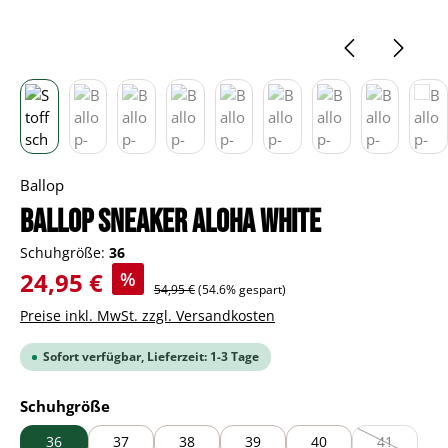
Ballop
BALLOP Sneaker Aloha white
Schuhgröße:
36
Verkaufspreis:
24,95 €
%
Regulärer Preis:
54,95 €
(54.6% gespart)
Preise inkl. MwSt. zzgl. Versandkosten
Sofort verfügbar, Lieferzeit: 1-3 Tage
auswählen
Schuhgröße
36
37
38
39
40
41