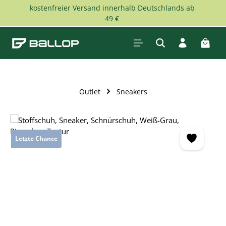
kostenfreier Versand innerhalb Deutschlands ab
Zum Hauptinhalt springen
49 €
Waren
Outlet
Sneakers
Bildergalerie überspringen
Letzte Chance