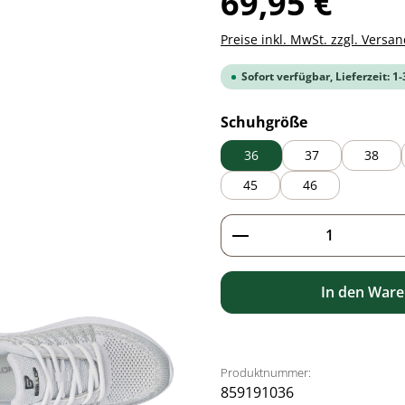
69,95 €
Preise inkl. MwSt. zzgl. Versa
Sofort verfügbar, Lieferzeit: 1
auswählen
Schuhgröße
36
37
38
45
46
Produkt Anzahl: G
In den War
Produktnummer:
859191036