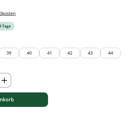
ndkosten
-3 Tage
39
40
41
42
43
44
ib den gewünschten Wert ein oder benutz
enkorb