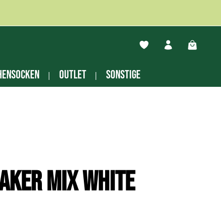
Du hast 0 Produkte auf
Warenko
hensocken
Outlet
Sonstige
aker Mix white