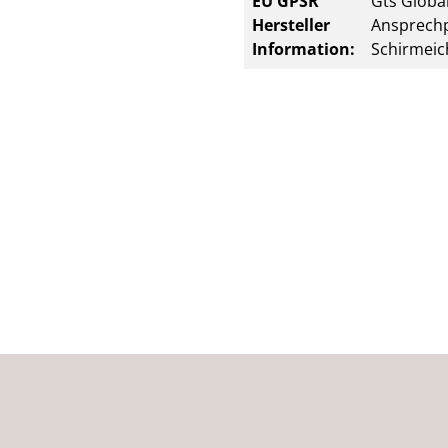
EU GPSR
Gts Global
Hersteller
Ansprechp
Information:
Schirmeic