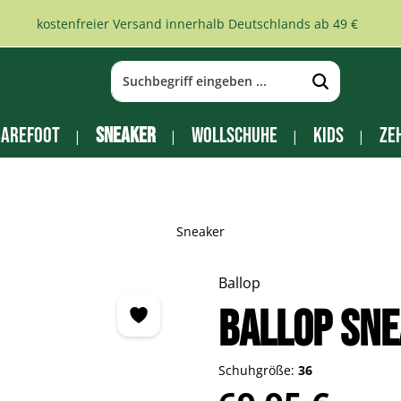
kostenfreier Versand innerhalb Deutschlands ab 49 €
arefoot
Sneaker
Wollschuhe
Kids
Ze
Sneaker
Ballop
BALLOP Sne
Schuhgröße:
36
Regulärer Preis: