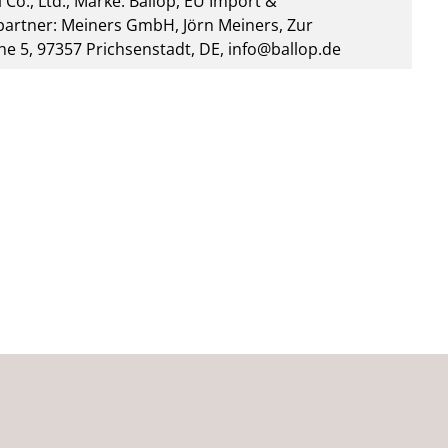
 Co., Ltd., Marke: Ballop, EU Import &
artner: Meiners GmbH, Jörn Meiners, Zur
he 5, 97357 Prichsenstadt, DE, info@ballop.de