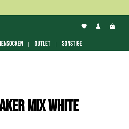
Du hast 0 Produkte auf
Warenko
hensocken
Outlet
Sonstige
aker Mix white