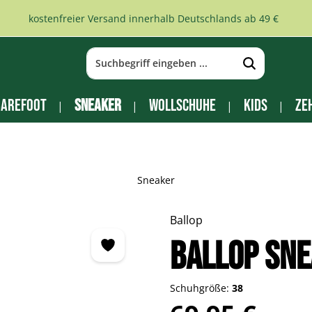
kostenfreier Versand innerhalb Deutschlands ab 49 €
arefoot
Sneaker
Wollschuhe
Kids
Ze
Sneaker
Ballop
BALLOP Sne
Schuhgröße:
38
Regulärer Preis: