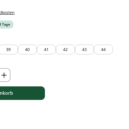
ndkosten
-3 Tage
39
40
41
42
43
44
ib den gewünschten Wert ein oder benutz
enkorb