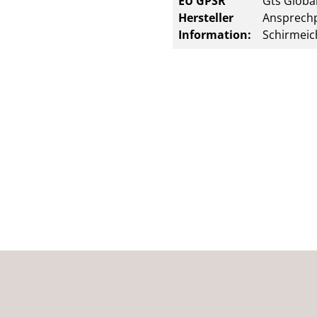
EU GPSR
Gts Global
Hersteller
Ansprechp
Information:
Schirmeic