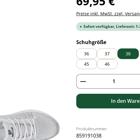
69,95 €
Preise inkl. MwSt. zzgl. Versa
Sofort verfügbar, Lieferzeit: 1
auswählen
Schuhgröße
36
37
38
45
46
Produkt Anzahl: G
In den War
Produktnummer:
859191038