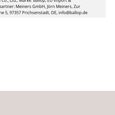
 Co., Ltd., Marke: Ballop, EU Import &
artner: Meiners GmbH, Jörn Meiners, Zur
he 5, 97357 Prichsenstadt, DE, info@ballop.de