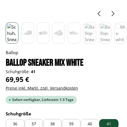
Ballop
BALLOP Sneaker Mix white
Schuhgröße:
41
Regulärer Preis:
69,95 €
Preise inkl. MwSt. zzgl. Versandkosten
Sofort verfügbar, Lieferzeit: 1-3 Tage
auswählen
Schuhgröße
36
37
38
39
40
41