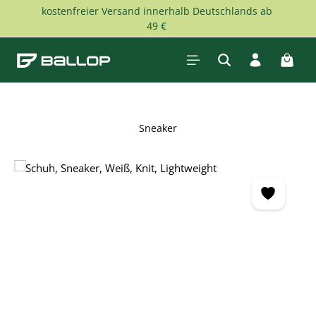
kostenfreier Versand innerhalb Deutschlands ab
Zum Hauptinhalt springen
49 €
Waren
Sneaker
Bildergalerie überspringen