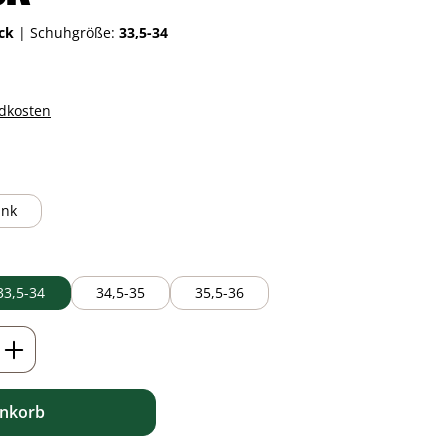
ack
|
Schuhgröße:
33,5-34
ndkosten
auswählen
ink
33,5-34
34,5-35
35,5-36
ib den gewünschten Wert ein oder benutz
enkorb