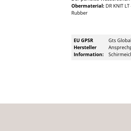
Obermaterial:
DR KNIT LT 
Rubber
EU GPSR
Gts Global
Hersteller
Ansprechp
Information:
Schirmeic