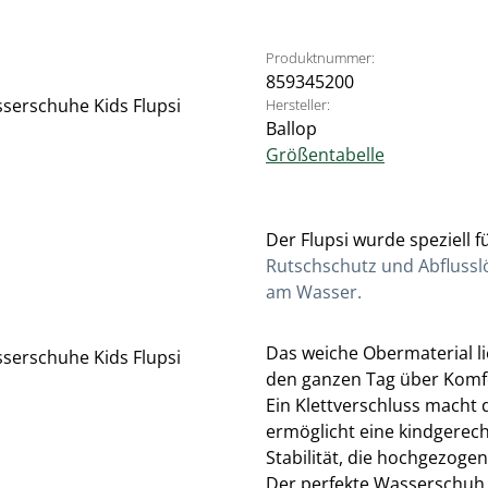
Produktnummer:
859345200
Hersteller:
Ballop
Größentabelle
Der Flupsi wurde speziell f
Rutschschutz und Abflusslö
am Wasser.
Das weiche Obermaterial l
den ganzen Tag über Komf
Ein Klettverschluss macht
ermöglicht eine kindgerec
Stabilität, die hochgezoge
Der perfekte Wasserschuh f