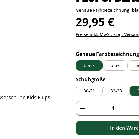
Genaue Farbbezeichnung:
bl
Regulärer Preis:
29,95 €
Preise inkl. MwSt. zzgl. Versa
Genaue Farbbezeichnung
black
blue
p
auswählen
Schuhgröße
30-31
32-33
Produkt Anzahl: G
In den War