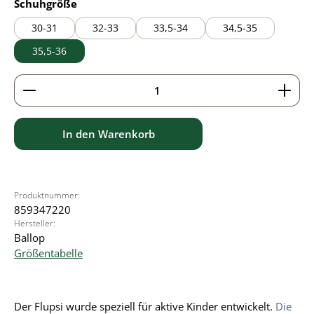
auswählen
Schuhgröße
30-31
32-33
33,5-34
34,5-35
35,5-36
Produkt Anzahl: Gib den gewünschten Wert ein ode
In den Warenkorb
Produktnummer:
859347220
Hersteller:
Ballop
Größentabelle
Der Flupsi wurde speziell für aktive Kinder entwickelt.
Die