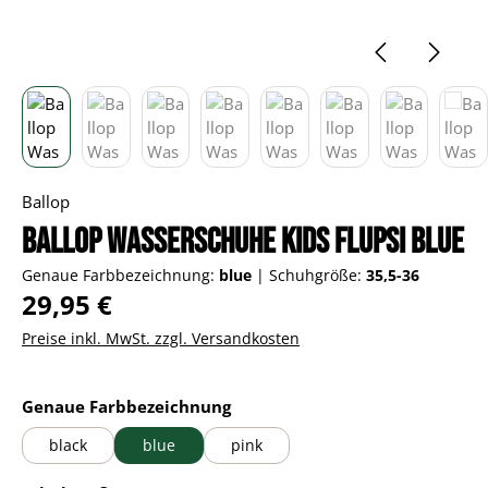
Ballop
Ballop Wasserschuhe Kids Flupsi blue
Genaue Farbbezeichnung:
blue
|
Schuhgröße:
35,5-36
Regulärer Preis:
29,95 €
Preise inkl. MwSt. zzgl. Versandkosten
auswählen
Genaue Farbbezeichnung
black
blue
pink