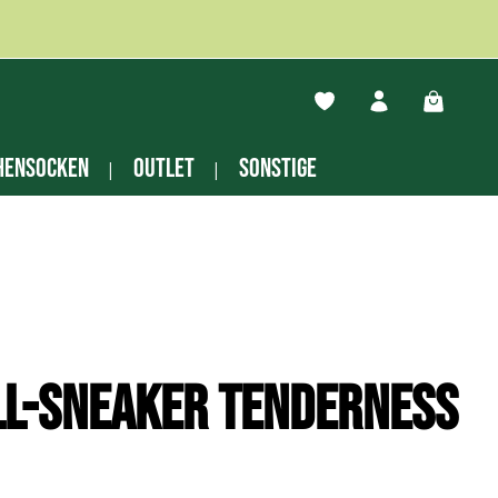
Du hast 0 Produkte auf
Warenko
hensocken
Outlet
Sonstige
ll-Sneaker Tenderness