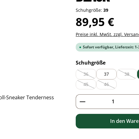
Schuhgröße:
39
Regulärer Preis:
89,95 €
Preise inkl. MwSt. zzgl. Versa
Sofort verfügbar, Lieferzeit: 1
auswählen
Schuhgröße
36
37
38
(Diese Option ist zurzeit nicht 
(Diese 
45
46
(Diese Option ist zurzeit nicht 
(Diese Option ist zu
Produkt Anzahl: G
In den War