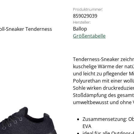
Produktnummer:
859029039
Hersteller:
Ballop
Größentabelle
Tenderness-Sneaker zeichn
kuschelige Wärme der natür
und leicht zu pflegender M
Polyurethan mit einer woll
Sohle wirken druckreduzier
Stoßdämpfung des gesamten
umweltbewusst und ohne Ve
Zusammensetzung: Ober
EVA
ideal für alle Outdoor