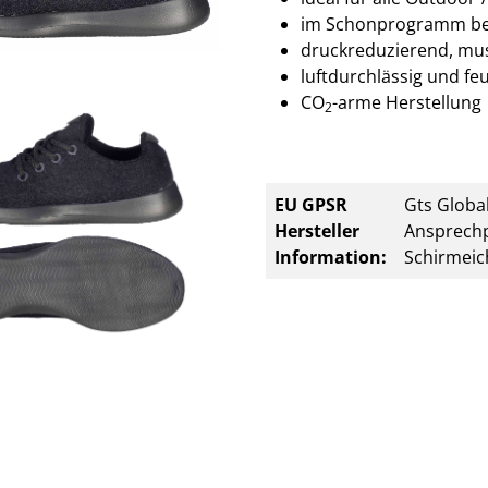
im Schonprogramm bei 
druckreduzierend, mu
luftdurchlässig und f
CO
-arme Herstellung
2
EU GPSR
Gts Global
Hersteller
Ansprechp
Information:
Schirmeic