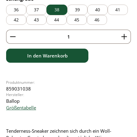
36
37
38
39
40
41
42
43
44
45
46
Produkt Anzahl: Gib den gewünschten Wert ein ode
In den Warenkorb
Produktnummer:
859031038
Hersteller:
Ballop
Größentabelle
Tenderness-Sneaker zeichnen sich durch ein Woll-