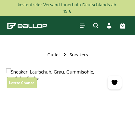
kostenfreier Versand innerhalb Deutschlands ab
Zum Hauptinhalt springen
49 €
Waren
Outlet
Sneakers
Bildergalerie überspringen
Letzte Chance