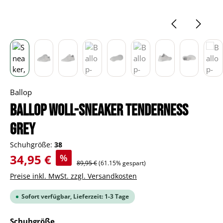
Ballop
BALLOP Woll-Sneaker Tenderness
grey
Schuhgröße:
38
Verkaufspreis:
34,95 €
%
Regulärer Preis:
89,95 €
(61.15% gespart)
Preise inkl. MwSt. zzgl. Versandkosten
Sofort verfügbar, Lieferzeit: 1-3 Tage
auswählen
Schuhgröße