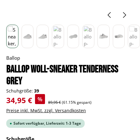
Ballop
BALLOP Woll-Sneaker Tenderness
grey
Schuhgröße:
39
Verkaufspreis:
34,95 €
%
Regulärer Preis:
89,95 €
(61.15% gespart)
Preise inkl. MwSt. zzgl. Versandkosten
Sofort verfügbar, Lieferzeit: 1-3 Tage
auswählen
Schuhgröße