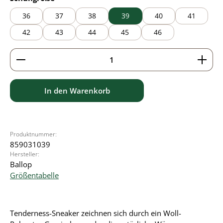
36
37
38
39
40
41
42
43
44
45
46
Produkt Anzahl: Gib den gewünschten Wert ein ode
In den Warenkorb
Produktnummer:
859031039
Hersteller:
Ballop
Größentabelle
Tenderness-Sneaker zeichnen sich durch ein Woll-