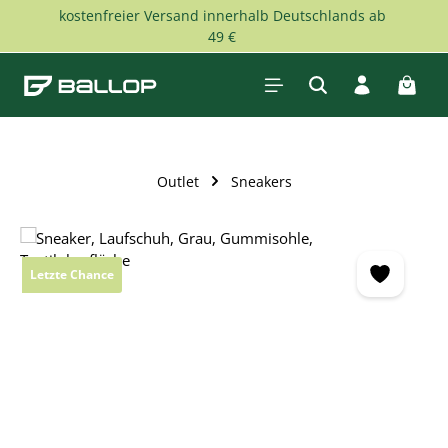
kostenfreier Versand innerhalb Deutschlands ab
Zum Hauptinhalt springen
49 €
Waren
Outlet
Sneakers
Bildergalerie überspringen
Letzte Chance