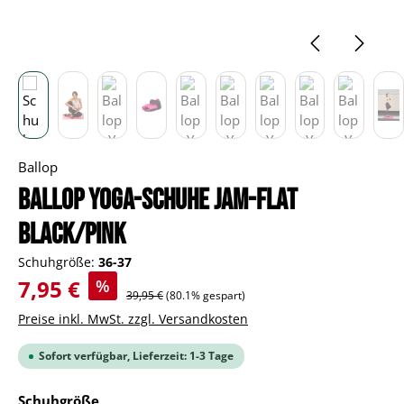
Ballop
BALLOP Yoga-Schuhe Jam-Flat
black/pink
Schuhgröße:
36-37
Verkaufspreis:
7,95 €
%
Regulärer Preis:
39,95 €
(80.1% gespart)
Preise inkl. MwSt. zzgl. Versandkosten
Sofort verfügbar, Lieferzeit: 1-3 Tage
auswählen
Schuhgröße