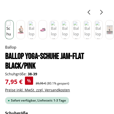
Ballop
BALLOP Yoga-Schuhe Jam-Flat
black/pink
Schuhgröße:
38-39
Verkaufspreis:
7,95 €
%
Regulärer Preis:
39,95 €
(80.1% gespart)
Preise inkl. MwSt. zzgl. Versandkosten
Sofort verfügbar, Lieferzeit: 1-3 Tage
auswählen
Schuhgröße