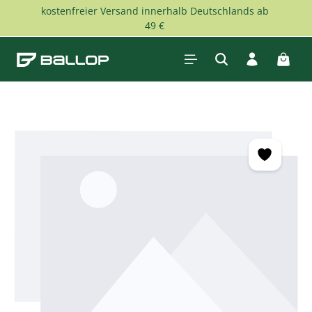
kostenfreier Versand innerhalb Deutschlands ab
Zum Hauptinhalt springen
49 €
Waren
Bildergalerie überspringen