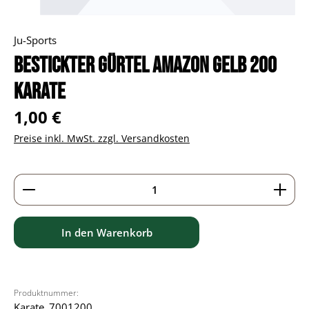
Ju-Sports
Bestickter Gürtel Amazon gelb 200
Karate
Regulärer Preis:
1,00 €
Preise inkl. MwSt. zzgl. Versandkosten
Produkt Anzahl: Gib den gewünschten Wert ein ode
In den Warenkorb
Produktnummer:
Karate_7001200