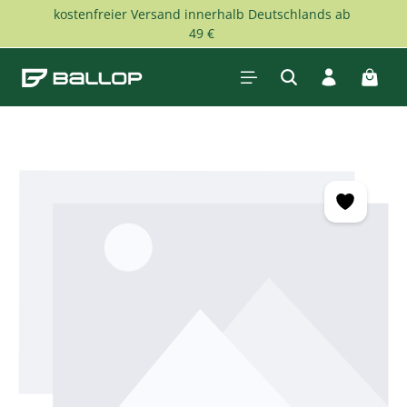
kostenfreier Versand innerhalb Deutschlands ab
Zum Hauptinhalt springen
49 €
Waren
Bildergalerie überspringen