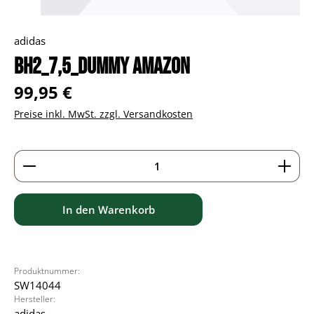
adidas
BH2_7,5_dummy Amazon
Regulärer Preis:
99,95 €
Preise inkl. MwSt. zzgl. Versandkosten
Produkt Anzahl: Gib den gewünschten Wert ein ode
In den Warenkorb
Produktnummer:
SW14044
Hersteller:
adidas