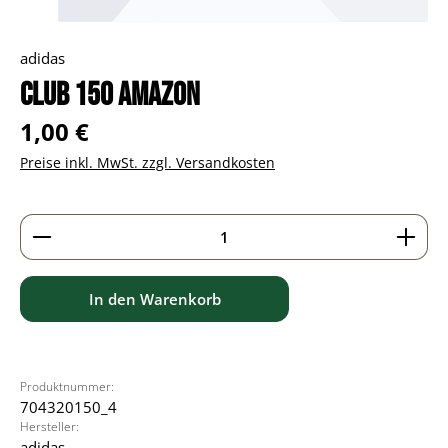
adidas
Club 150 Amazon
Regulärer Preis:
1,00 €
Preise inkl. MwSt. zzgl. Versandkosten
Produkt Anzahl: Gib den gewünschten Wert ein ode
In den Warenkorb
Produktnummer:
704320150_4
Hersteller:
adidas