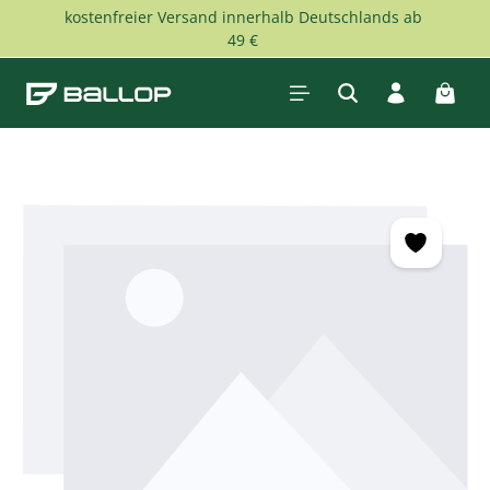
kostenfreier Versand innerhalb Deutschlands ab
Zum Hauptinhalt springen
49 €
Waren
Bildergalerie überspringen