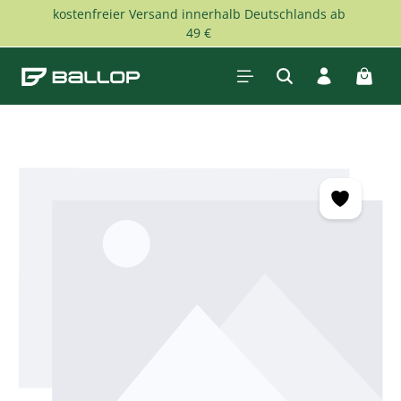
kostenfreier Versand innerhalb Deutschlands ab
Zum Hauptinhalt springen
49 €
Waren
Bildergalerie überspringen