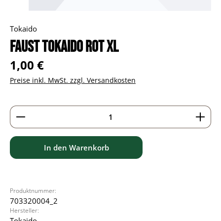
Tokaido
Faust Tokaido rot XL
Regulärer Preis:
1,00 €
Preise inkl. MwSt. zzgl. Versandkosten
Produkt Anzahl: Gib den gewünschten Wert ein ode
In den Warenkorb
Produktnummer:
703320004_2
Hersteller:
Tokaido