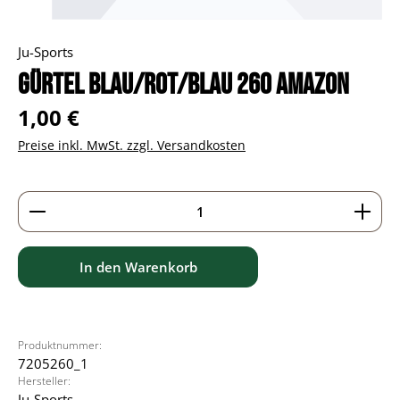
Ju-Sports
Gürtel blau/rot/blau 260 Amazon
Regulärer Preis:
1,00 €
Preise inkl. MwSt. zzgl. Versandkosten
Produkt Anzahl: Gib den gewünschten Wert ein ode
In den Warenkorb
Produktnummer:
7205260_1
Hersteller:
Ju-Sports