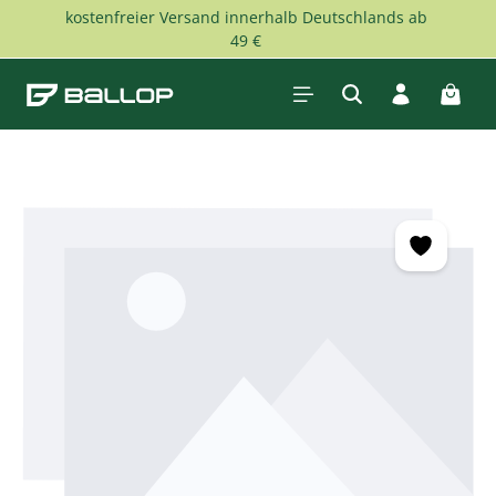
kostenfreier Versand innerhalb Deutschlands ab
Zum Hauptinhalt springen
49 €
Waren
Bildergalerie überspringen