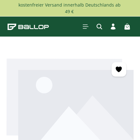
kostenfreier Versand innerhalb Deutschlands ab
Zum Hauptinhalt springen
49 €
Waren
Bildergalerie überspringen