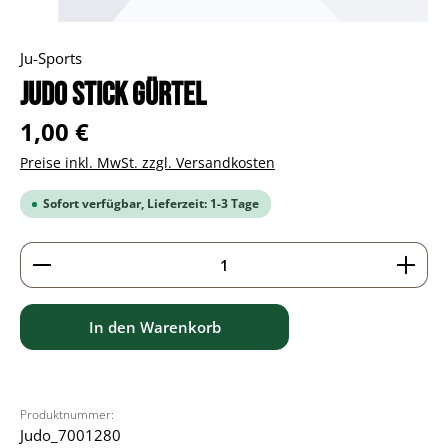
Ju-Sports
Judo Stick Gürtel
Regulärer Preis:
1,00 €
Preise inkl. MwSt. zzgl. Versandkosten
Sofort verfügbar, Lieferzeit: 1-3 Tage
Produkt Anzahl: Gib den gewünschten Wert ein ode
In den Warenkorb
Produktnummer:
Judo_7001280