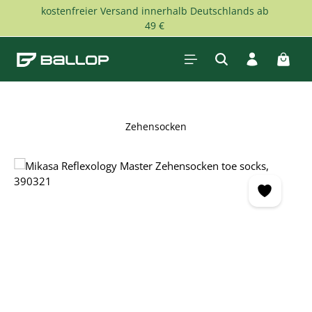
kostenfreier Versand innerhalb Deutschlands ab
Zum Hauptinhalt springen
49 €
Waren
Zehensocken
Bildergalerie überspringen