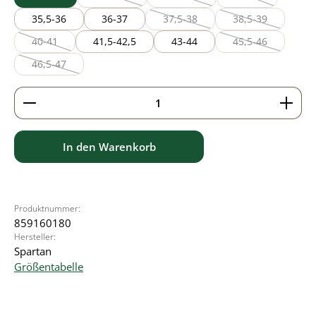
(Diese Option ist zurzeit nicht verfügbar.)
(Diese Option ist zurzeit nicht verf
(Diese Option ist 
35,5-36
36-37
37,5-38
38,5-39
(Diese Option ist zurzeit nicht verf
(Diese Option ist
40-41
41,5-42,5
43-44
45,5-46
(Diese Option ist zurzeit nicht verfügbar.)
(Diese Option ist
46,5-47
(Diese Option ist zurzeit nicht verfügbar.)
Produkt Anzahl: Gib den gewünschten Wert ein ode
In den Warenkorb
Produktnummer:
859160180
Hersteller:
Spartan
Größentabelle