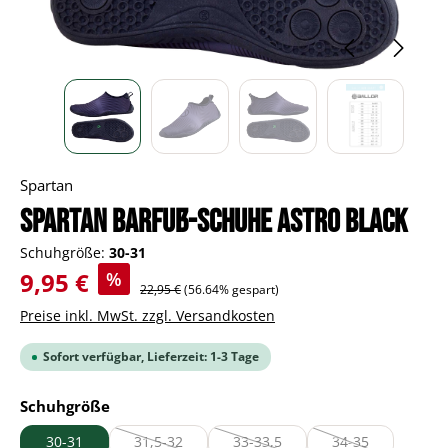
Spartan
Spartan Barfuß-Schuhe Astro black
Schuhgröße:
30-31
Verkaufspreis:
9,95 €
%
Regulärer Preis:
22,95 €
(56.64% gespart)
Preise inkl. MwSt. zzgl. Versandkosten
Sofort verfügbar, Lieferzeit: 1-3 Tage
auswählen
Schuhgröße
30-31
31,5-32
33-33,5
34-35