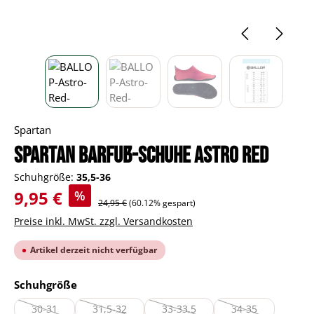
Spartan
Spartan Barfuß-Schuhe Astro red
Schuhgröße:
35,5-36
Verkaufspreis:
9,95 €
%
Regulärer Preis:
24,95 €
(60.12% gespart)
Preise inkl. MwSt. zzgl. Versandkosten
Artikel derzeit nicht verfügbar
auswählen
Schuhgröße
30-31
31,5-32
33-33,5
34-35