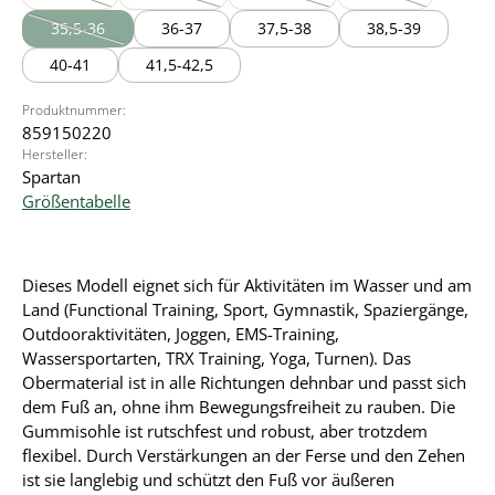
(Diese Option ist zurzeit nicht verfügbar.)
(Diese Option ist zurzeit nicht verfügbar.)
(Diese Option ist zurzeit nicht verf
(Diese Option ist z
35,5-36
36-37
37,5-38
38,5-39
(Diese Option ist zurzeit nicht verfügbar.)
40-41
41,5-42,5
Produktnummer:
859150220
Hersteller:
Spartan
Größentabelle
Dieses Modell eignet sich für Aktivitäten im Wasser und am
Land (Functional Training, Sport, Gymnastik, Spaziergänge,
Outdooraktivitäten, Joggen, EMS-Training,
Wassersportarten, TRX Training, Yoga, Turnen). Das
Obermaterial ist in alle Richtungen dehnbar und passt sich
dem Fuß an, ohne ihm Bewegungsfreiheit zu rauben. Die
Gummisohle ist rutschfest und robust, aber trotzdem
flexibel. Durch Verstärkungen an der Ferse und den Zehen
ist sie langlebig und schützt den Fuß vor äußeren